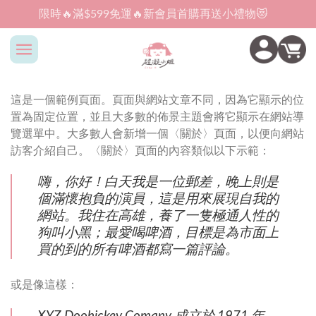
Skip
限時🔥滿$599免運🔥新會員首購再送小禮物😻
to
content
這是一個範例頁面。頁面與網站文章不同，因為它顯示的位
置為固定位置，並且大多數的佈景主題會將它顯示在網站導
覽選單中。大多數人會新增一個〈關於〉頁面，以便向網站
訪客介紹自己。〈關於〉頁面的內容類似以下示範：
嗨，你好！白天我是一位郵差，晚上則是
個滿懷抱負的演員，這是用來展現自我的
網站。我住在高雄，養了一隻極通人性的
狗叫小黑；最愛喝啤酒，目標是為市面上
買的到的所有啤酒都寫一篇評論。
或是像這樣：