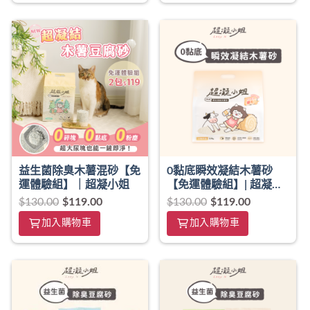
益生菌除臭木薯混砂【免
0黏底瞬效凝結木薯砂
運體驗組】｜超凝小姐
【免運體驗組】| 超凝小
姐
$
130.00
$
119.00
$
130.00
$
119.00
加入購物車
加入購物車