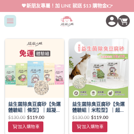
Skip
💖新朋友專屬！加 LINE 就送 $13 購物金👉
to
content
益生菌除臭豆腐砂【免運
益生菌除臭豆腐砂【免運
體驗組｜條型】｜超凝小
體驗組｜米粒型】｜超凝
姐
小姐
$
130.00
$
119.00
$
130.00
$
119.00
加入購物車
加入購物車