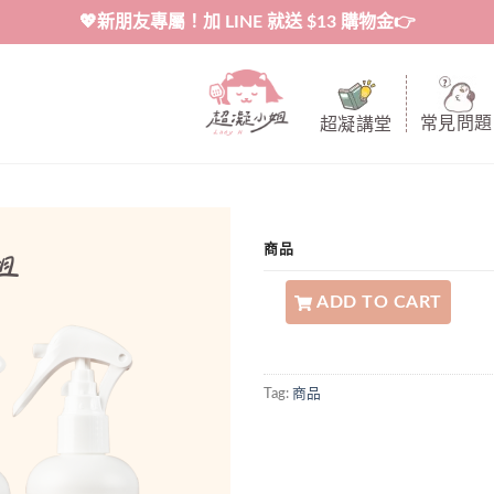
💖新朋友專屬！加 LINE 就送 $13 購物金👉
常見問題
超凝講堂
商品
居家香氛淨味噴霧｜超凝小姐 quant
ADD TO CART
Tag:
商品