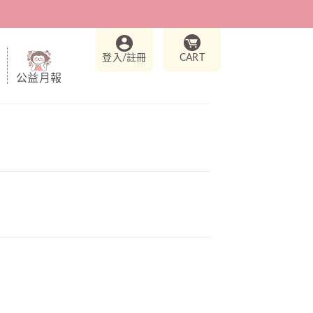
登入/註冊
CART
公益月報
ity