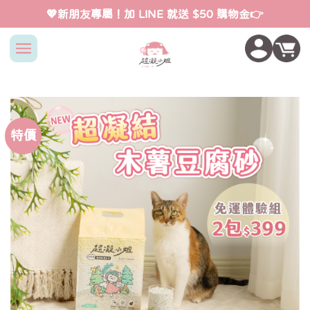
Skip
💖新朋友專屬！加 LINE 就送 $50 購物金👉
to
content
特價