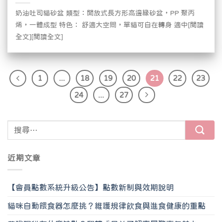
奶油吐司貓砂盆 類型：開放式長方形高邊緣砂盆，PP 聚丙
烯，一體成型 特色： 舒適大空間，單貓可自在轉身 適中[閱讀
全文][閱讀全文]
1
...
18
19
20
21
22
23
24
...
27
近期文章
【會員點數系統升級公告】點數新制與效期說明
貓咪自動餵食器怎麼挑？維護規律飲食與進食健康的重點