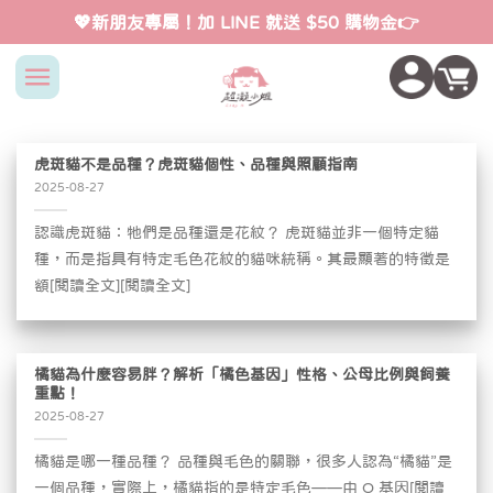
Skip
💖新朋友專屬！加 LINE 就送 $50 購物金👉
to
content
虎斑貓不是品種？虎斑貓個性、品種與照顧指南
2025-08-27
認識虎斑貓：牠們是品種還是花紋？ 虎斑貓並非一個特定貓
種，而是指具有特定毛色花紋的貓咪統稱。其最顯著的特徵是
額[閱讀全文][閱讀全文]
橘貓為什麼容易胖？解析「橘色基因」性格、公母比例與飼養
重點！
2025-08-27
橘貓是哪一種品種？ 品種與毛色的關聯，很多人認為“橘貓”是
一個品種，實際上，橘貓指的是特定毛色——由 O 基因[閱讀