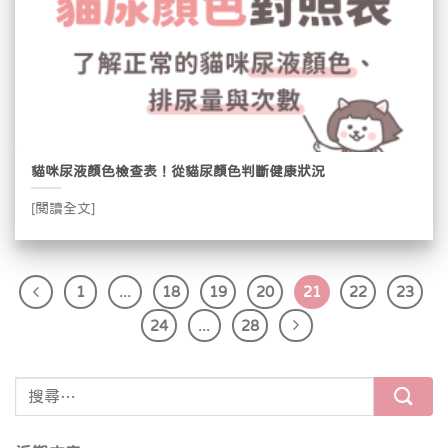
貓咪尿液顏色檢查表！從貓尿顏色判斷健康狀況
[閱讀全文]
1
...
18
19
20
21
22
23
24
...
28