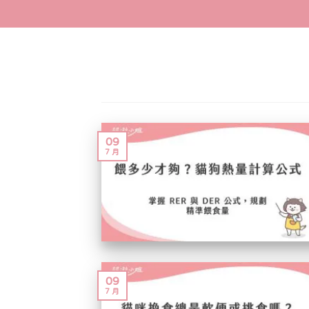
Skip
to
content
09
7 月
09
7 月