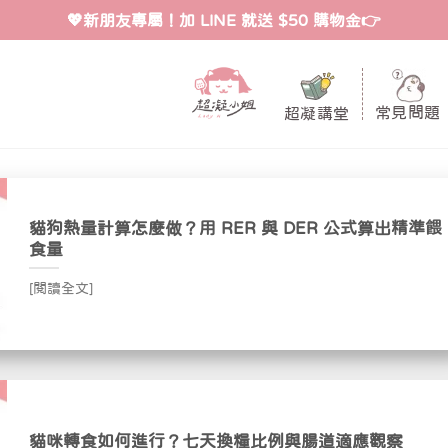
💖新朋友專屬！加 LINE 就送 $50 購物金👉
常見問題
超凝講堂
貓狗熱量計算怎麼做？用 RER 與 DER 公式算出精準餵
食量
[閱讀全文]
貓咪轉食如何進行？七天換糧比例與腸道適應觀察