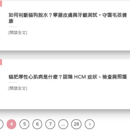
如何判斷貓狗脫水？掌握皮膚與牙齦測試，守護毛孩健
康
[閱讀全文]
貓肥厚性心肌病是什麼？認識 HCM 症狀、檢查與照護
[閱讀全文]
4
5
6
7
...
28