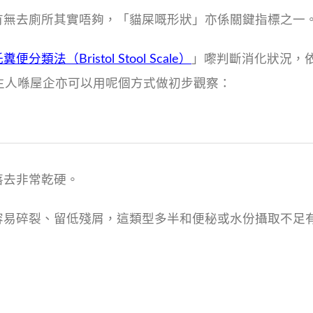
有無去廁所其實唔夠，「貓屎嘅形狀」亦係關鍵指標之一
便分類法（Bristol Stool Scale）
」嚟判斷消化狀況，
，主人喺屋企亦可以用呢個方式做初步觀察：
落去非常乾硬。
容易碎裂、留低殘屑，這類型多半和便秘或水份攝取不足