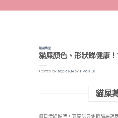
Skip
to
content
超凝講堂
貓屎顏色、形狀睇健康！
POSTED ON
2026-01-26
BY
SIMON_LU
貓屎
每日清貓砂時，其實唔只係把貓屎鏟