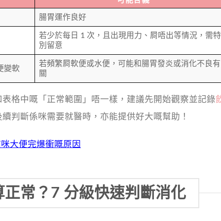
可能含義
腸胃運作良好
若少於每日 1 次，且出現用力、屙唔出等情況，需特
別留意
若頻繁屙軟便或水便，可能和腸胃發炎或消化不良有
便變軟
關
和表格中嘅「正常範圍」唔一樣，建議先開始觀察並記錄
後續判斷係咪需要就醫時，亦能提供好大嘅幫助！
貓咪大便完爆衝嘅原因
正常？7 分級快速判斷消化