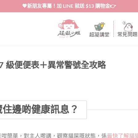
💖新朋友專屬！加 LINE 就送 $13 購物金👉
常見問題
超凝講堂
7 級便便表＋異常警號全攻略
藏住邊啲健康訊息？
走咁簡單，對主人嚟講，觀察貓屎嘅狀態，係
最快了解貓