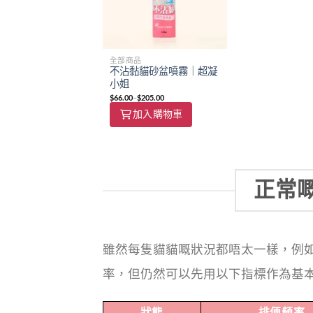
全部商品
不沾黏貓砂盆噴霧｜超凝
小姐
$
66.00
–
$
205.00
加入購物車
正常
雖然每隻貓貓嘅狀況都唔太一樣，例
率，但仍然可以先用以下指標作為基