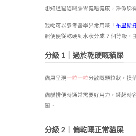
想知道貓貓嘅腸胃健唔健康，淨係睇
我哋可以參考醫學界常用嘅「
布里斯托糞
照便便從乾硬到水狀分成 7 個等級
分級 1｜過於乾硬嘅貓屎
貓屎呈現
一粒一粒
分散嘅顆粒狀，摸
貓貓排便時通常需要好用力，鏟起時
關。
分級 2｜偏乾嘅正常貓屎