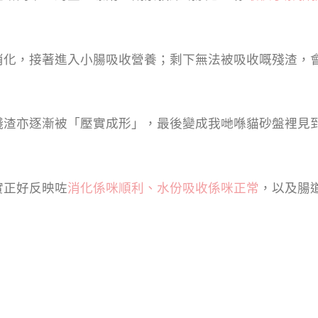
消化，接著進入小腸吸收營養；剩下無法被吸收嘅殘渣，
殘渣亦逐漸被「壓實成形」，最後變成我哋喺貓砂盤裡見
實正好反映咗
消化係咪順利、水份吸收係咪正常
，以及腸