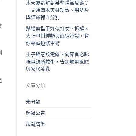
木天蓼點解對某些貓無反應？
一文睇清木天蓼功效、用法及
與貓薄荷之分別
會
幫貓剪指甲好似打仗？拆解 4
大指甲鉗種類與血線辨識，教
你零壓迫修甲術
到
主子鍾意咬電線？剷屎官必睇
嘅電線隱藏術，告別觸電風險
與家居凌亂
道
文章分類
未分類
超凝公告
超凝講堂