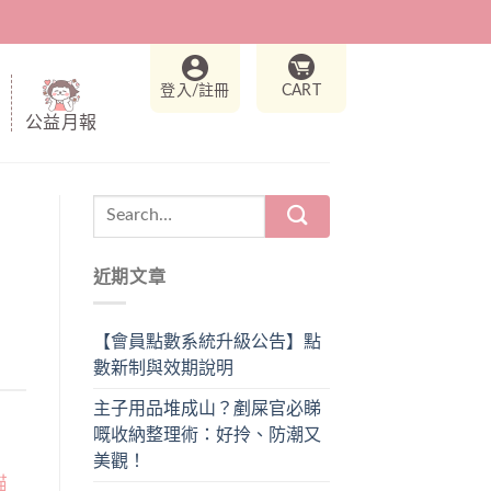
登入/註冊
CART
公益月報
近期文章
【會員點數系統升級公告】點
數新制與效期說明
主子用品堆成山？剷屎官必睇
嘅收納整理術：好拎、防潮又
美觀！
貓