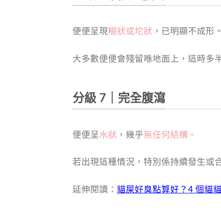
便便呈現
糊狀或坨狀
，已明顯不成形
大多數便便會殘留喺地面上，這時多
分級 7｜完全腹瀉
便便呈
水狀
，幾乎
無任何結構。
若出現這種情況，特別係持續發生或
延伸閱讀：
貓屎好臭點算好？4 個貓