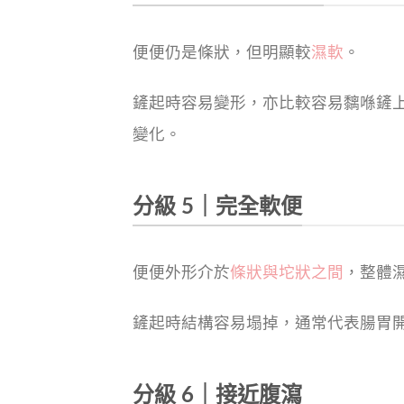
便便仍是條狀，但明顯較
濕軟
。
鏟起時容易變形，亦比較容易黐喺鏟
變化。
分級 5｜完全軟便
便便外形介於
條狀與坨狀之間
，整體
鏟起時結構容易塌掉，通常代表腸胃
分級 6｜接近腹瀉