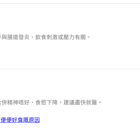
。
半與腸道發炎、飲食刺激或壓力有關。
合併精神唔好、食慾下降，建議盡快就醫。
貓便便好臭嘅原因