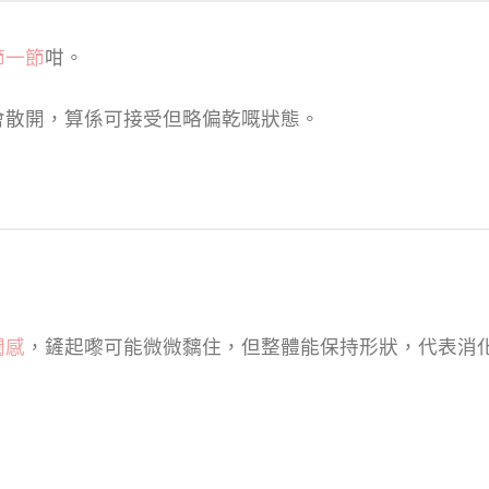
節一節
咁。
會散開，算係可接受但略偏乾嘅狀態。
潤感
，鏟起嚟可能微微黐住，但整體能保持形狀，代表消