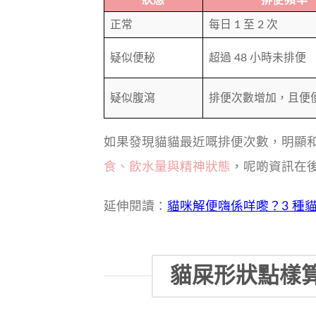
狀態
排便頻率
正
常
每日 1 至 2 次
疑似便秘
超過 48 小時未排便
疑似腹瀉
排便次數增加，且便
如果發現貓貓最近嘅排便次數，明顯
食、飲水量與精神狀態
，呢啲資訊在
延伸閱讀：
貓咪解便嗨係咩嚟？3 種
貓屎形狀點樣算