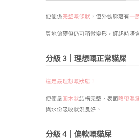
便便係
完整嘅條狀
，但外觀睇落有
一
質地偏硬但仍可稍微變形，鏟起時唔
分級 3｜理想嘅正常貓屎
這是最理想嘅狀態！
便便呈
圓木狀
結構完整，表面
略帶濕
與水份吸收狀況良好。
分級 4｜偏軟嘅貓屎