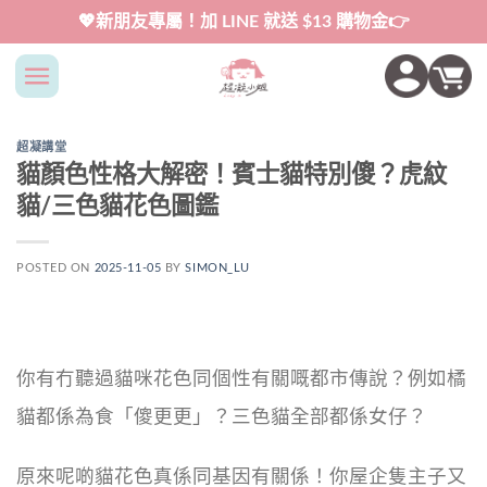
Skip
💖新朋友專屬！加 LINE 就送 $13 購物金👉
to
content
超凝講堂
貓顏色性格大解密！賓士貓特別傻？虎紋
貓/三色貓花色圖鑑
POSTED ON
2025-11-05
BY
SIMON_LU
你有冇聽過貓咪花色同個性有關嘅都市傳說？例如橘
貓都係為食「傻更更」？三色貓全部都係女仔？
原來呢啲貓花色真係同基因有關係！你屋企隻主子又