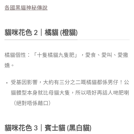
各國黑貓神秘傳說
貓咪花色 2｜橘貓 (橙貓)
橘貓個性：「十隻橘貓九隻肥」，愛食、愛叫、愛撒
嬌。
受基因影響，大約有三分之二嘅橘貓都係男仔！公
貓體型本身就比母貓大隻，所以唔好再話人哋肥喇
（絕對唔係藉口）
貓咪花色 3｜賓士貓 (黑白貓)