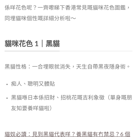
係咩花色呢？一齊嚟睇下香港常見嘅貓咪花色圖鑑，
同埋貓咪個性嘅詳細分析啦～
貓咪花色 1｜黑貓
黑貓性格：一合埋眼就消失，天生自帶黑夜隱身術。
痴人、聰明又體貼
黑貓喺日本係招財、招桃花嘅吉利象徵（單身嘅朋
友知要養咩貓啦）
貓奴必讀：見到黑貓代表咩？養黑貓有冇禁忌？6 個