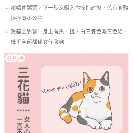
啱啱仲嬲緊，下一秒又鑽入你懷抱討摸，係有啲難
捉摸嘅小公主
受基因影響，身上有黑、橙、白三隻色嘅三色貓，
幾乎全部都係女仔嚟㗎