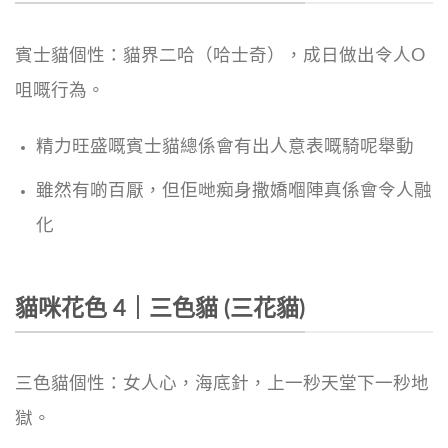
賓士貓個性：貓界二哈（哈士奇），成日做出令人O
咀嘅行為。
精力旺盛嘅賓士貓總係會有出人意表嘅騎呢舉動
雖然有啲百厭，但佢哋痴身撒嬌嗰陣真係會令人融
化
貓咪花色 4｜三色貓 (三花貓)
三色貓個性：女人心，海底針，上一秒天堂下一秒地
獄。