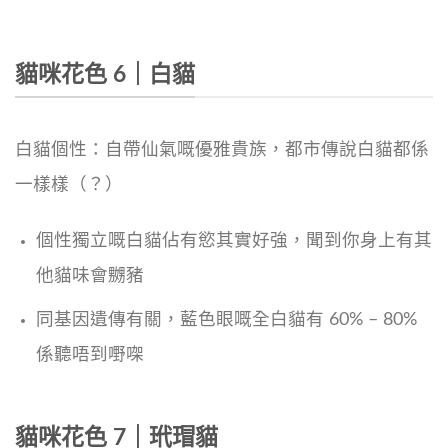
貓咪花色 6｜白貓
白貓個性：自帶仙氣嘅優雅貴族，都市傳說白貓都係
一樣樣（？）
個性獨立嘅白貓佔有慾其實好強，聞到你身上有其
他貓味會嬲豬
同基因遺傳有關，藍色眼嘅全白貓有 60% – 80%
係聽唔到嘢㗎
貓咪花色 7｜玳瑁貓