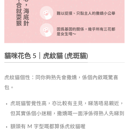
貓咪花色 5｜虎紋貓 (虎斑貓)
虎紋貓個性：同你夠熟先會撒嬌，係個內斂嘅驚喜
包。
虎斑貓警覺性高，亦比較有主見，睇落唔易親近，
但其實係個小迷糊，撒嬌嘅一面淨係得熟人先睇到
額頭有 M 字型嘅都算係虎紋貓喔