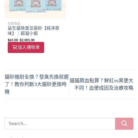
全部商品
益生菌除臭豆腐砂【純淨原
味】｜超凝小姐
$
65.00
–
$
2,001.00
加入購物車
貓砂幾耐全換？發臭先換就遲
貓貓屙血點算？鮮紅vs黑便大
了！教你判斷3大貓砂更換時
不同！血便成因及治療攻略
機