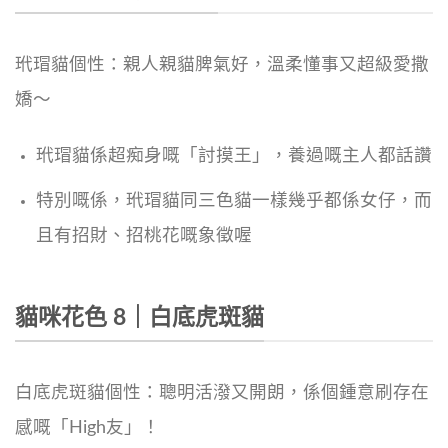
玳瑁貓個性：親人親貓脾氣好，溫柔懂事又超級愛撒
嬌～
玳瑁貓係超痴身嘅「討摸王」，養過嘅主人都話讚
特別嘅係，玳瑁貓同三色貓一樣幾乎都係女仔，而
且有招財、招桃花嘅象徵喔
貓咪花色 8｜白底虎斑貓
白底虎斑貓個性：聰明活潑又開朗，係個鍾意刷存在
感嘅「High友」！