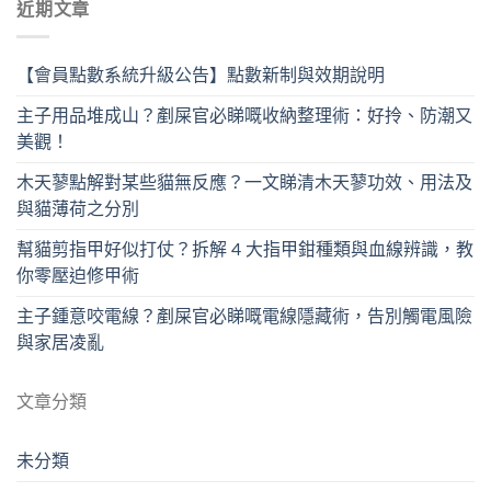
近期文章
【會員點數系統升級公告】點數新制與效期說明
主子用品堆成山？剷屎官必睇嘅收納整理術：好拎、防潮又
美觀！
木天蓼點解對某些貓無反應？一文睇清木天蓼功效、用法及
與貓薄荷之分別
幫貓剪指甲好似打仗？拆解 4 大指甲鉗種類與血線辨識，教
你零壓迫修甲術
主子鍾意咬電線？剷屎官必睇嘅電線隱藏術，告別觸電風險
與家居凌亂
文章分類
未分類