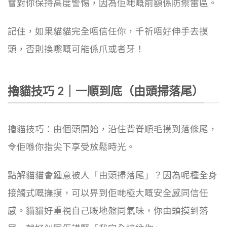
會對你保持高度警惕，因為佢哋嘅前額係防禦雷區。
記住，如果貓貓完全唔信任你，千祈唔好伸手去摸
頭，否則換嚟嘅可能係爪或者牙！
擼貓技巧 2｜一順到底（由頭掃落尾）
擼貓技巧：由個頭開始，沿住背脊順毛摸到落條尾，
令佢喺你指尖下享受放鬆時光。
點解貓貓會鍾意被人「由頭掃落尾」？
因為呢種全身
接觸式嘅撫摸，可以畀到佢哋極大嘅安全感同信任
感。貓貓好重視自己嘅地盤同氣味，你由頭摸到落