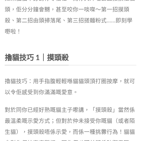
頭，佢分分鐘會嬲，甚至咬你一啖㗎～第一招摸頭
殺、第二招由頭掃落尾、第三招搓麵粉式……即刻學
嘢啦！
擼貓技巧 1｜摸頭殺
擼貓技巧：用手指腹輕輕喺貓貓頭頂打圈按摩，就可
以令佢感受到你滿滿嘅愛意。
對於同你已經好熟嘅貓主子嚟講，「摸頭殺」當然係
最溫柔嘅示愛方式；但對於仲未接受你嘅貓（或者陌
生貓），摸頭殺唔係示愛，而係一種挑釁行為！貓貓