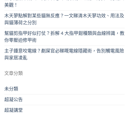
美觀！
木天蓼點解對某些貓無反應？一文睇清木天蓼功效、用法及
與貓薄荷之分別
幫貓剪指甲好似打仗？拆解 4 大指甲鉗種類與血線辨識，教
你零壓迫修甲術
主子鍾意咬電線？剷屎官必睇嘅電線隱藏術，告別觸電風險
與家居凌亂
文章分類
未分類
超凝公告
超凝講堂