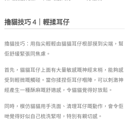
擼貓技巧 4｜輕揉耳仔
擼貓技巧：用指尖輕輕由貓貓耳仔根部摸到尖端，幫
佢舒緩緊張同焦慮。
首先，貓貓耳仔上面有大量敏感嘅神經末梢，能夠感
受到輕微嘅觸碰。當你揉捏佢耳仔嗰陣，可以刺激神
經產生一種酥麻嘅舒適感，令貓貓覺得好放鬆。
同時，模仿貓貓用手洗面、清理耳仔嘅動作，會令佢
哋覺得好似自己梳洗緊咁，特別有親切感。