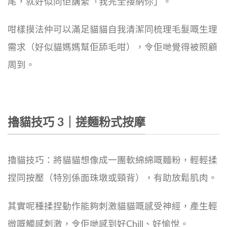
尾，就好似同佢講緊「我完全接納你」。
咁樣摸法仲可以滿足貓貓自我清潔同梳理毛髮嘅生理
需求（好似貓媽媽幫佢舔毛咁），令佢哋覺得被照顧
周到。
擼貓技巧 3｜搓麵粉式按摩
擼貓技巧：將貓貓想像成一團軟綿綿嘅麵粉，輕輕揉
捏同按壓（特別係面珠墩或頸背），有助放鬆肌肉。
其實呢種揉捏動作能夠刺激貓貓嘅感受神經，產生輕
微嘅觸感刺激，令佢哋感到好Chill、好愉悅。