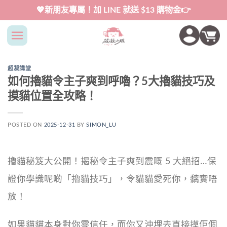
Skip
💖新朋友專屬！加 LINE 就送 $13 購物金👉
to
content
超凝講堂
如何擼貓令主子爽到呼嚕？5大擼貓技巧及
摸貓位置全攻略！
POSTED ON
2025-12-31
BY
SIMON_LU
擼貓秘笈大公開！揭秘令主子爽到震嘅 5 大絕招…保
證你學識呢啲「擼貓技巧」，令貓貓愛死你，黐實唔
放！
如果貓貓本身對你零信任，而你又沖埋去直接摸佢個