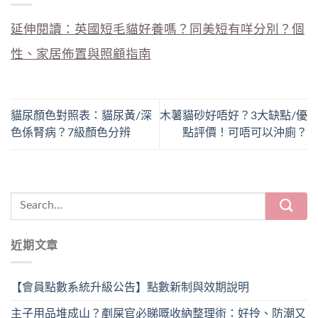
延伸閱讀：英國短毛貓好養嗎？同美短有咩分別？個
性、家居佈置與照顧指南
貓尿顏色對照表：貓尿黃/深
木薯貓砂好唔好？3大缺點/優
色係腎病？7級顏色分辨
點評價！可唔可以沖廁？
近期文章
【會員點數系統升級公告】點數新制與效期說明
主子用品堆成山？剷屎官必睇嘅收納整理術：好拎、防潮又