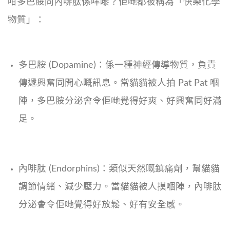
咁多巴胺同內啡肽係咩嚟？佢哋都被稱為「快樂化學
物質」：
多巴胺 (Dopamine)：係一種神經傳導物質，負責
傳遞興奮同開心嘅訊息。當貓貓被人拍 Pat Pat 嗰
陣，多巴胺分泌會令佢哋覺得好爽、好興奮同好滿
足。
內啡肽 (Endorphins)：類似天然嘅鎮痛劑，幫貓貓
調節情緒、減少壓力。當貓貓被人摸嗰陣，內啡肽
分泌會令佢哋覺得好放鬆、好有安全感。