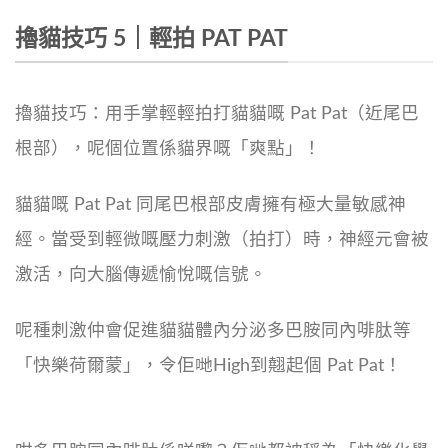
擼貓技巧 5｜輕拍 PAT PAT
擼貓技巧：用手掌輕輕拍打貓貓嘅 Pat Pat（近尾巴
根部），呢個位置係貓界嘅「爽點」！
貓貓嘅 Pat Pat 同尾巴根部皮膚擁有極大量敏感神
經。當受到輕微嘅壓力刺激（拍打）時，神經元會被
激活，向大腦傳遞愉悅嘅信號。
呢種刺激仲會促進貓貓體內分泌多巴胺同內啡肽等
「快樂荷爾蒙」，令佢哋High到翹起個 Pat Pat！