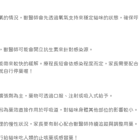
氧的情況，獸醫師會先透過氧氣支持來穩定貓咪的狀態，確保呼
，獸醫師可能會開立抗生素來針對感染源。
能帶來較快的緩解。療程長短會依感染程度而定，家長需要配合
就自行停藥喔！
擴張劑為主，藥物可透過口服、注射或吸入式給予。
因為藥效直接作用於呼吸道，對貓咪身體其他部位的影響較小。
理的慢性狀況，家長要有耐心配合獸醫師持續追蹤與調整用藥。
行給貓咪吃人類的止咳藥或感冒藥！