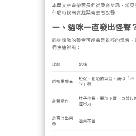
本篇文章會帶家長們從聲音辨識、常見
什麼時候需要趕緊帶去看獸醫。
一、貓咪一直發出怪聲
貓咪咳嗽的聲音可能會是乾咳的氣音、
們快速辨識：
比較
乾咳
短促、粗啞的氣音，類似「咔
貓咳嗽聲音
咔」聲
脖子伸長、頭部下壓，身體以
身體動作
腔出力
是否吐出東
通常不會
西