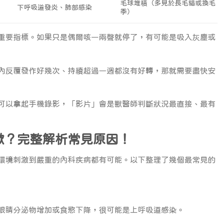
毛球堆積（多見於長毛貓或換毛
下呼吸道發炎、肺部感染
季）
重要指標。如果只是偶爾咳一兩聲就停了，有可能是吸入灰塵或
內反覆發作好幾次、持續超過一週都沒有好轉，那就需要盡快安
可以拿起手機錄影，「影片」會是獸醫師判斷狀況最直接、最有
嗽？完整解析常見原因！
環境刺激到嚴重的內科疾病都有可能。以下整理了幾個最常見的
眼睛分泌物增加或食慾下降，很可能是上呼吸道感染。