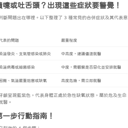
噴嚏或吐舌頭？出現這些症狀要警覺！
判斷問題出在哪裡。以下整理了 3 種常見的合併症狀及其代表意
代表的問題
嚴重程度
吸道發炎、支氣管感染或肺炎
中高度，建議儘速就醫
吸道病毒或細菌感染
中度，需觀察是否惡化並安排就醫
困難、氣道嚴重阻塞或缺氧
高度危險，需立即就醫
牙齦呈現藍紫色，代表身體正處於急性缺氧狀態，屬於危及生命
就醫。
第一步行動指南！
刻做的 4 個步驟：