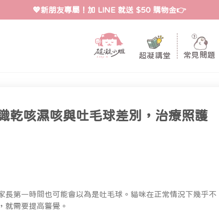
💖新朋友專屬！加 LINE 就送 $50 購物金👉
常見問題
超凝講堂
識乾咳濕咳與吐毛球差別，治療照護
家長第一時間也可能會以為是吐毛球。貓咪在正常情況下幾乎不
，就需要提高警覺。