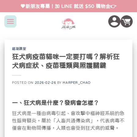
Skip
💖新朋友專屬！加 LINE 就送 $50 購物金👉
to
content
超凝講堂
狂犬病疫苗貓咪一定要打嗎？解析狂
犬病症狀、疫苗種類與照護關鍵
POSTED ON
2026-02-26
BY
HARPER_CHAO
一、狂犬病是什麼？發病會怎樣？
狂犬病是一種由病毒引起、會攻擊中樞神經系統的急
性腦脊髓炎，屬於「人畜共通傳染病」，代表病毒不
僅會在動物間傳播，人類也會受到狂犬病的威脅。