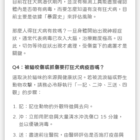
目前在狂犬病潛伏期內，並沒有檢測工具能直接確認
體內是否帶有病毒，而要怎麼知道有沒有狂犬病，目
前主要是依據「暴露史」來評估風險。
那麼人得狂犬病有救嗎？一旦身體開始出現神經症
狀，通常代表病毒已攻入大腦，治療難度極高。因
此，切勿等待症狀出現才處理，受傷當下的處置才是
關鍵。
Q4：被貓咬傷或抓傷要打狂犬病疫苗嗎？
這取決於貓咪的來源與健康狀況。若被流浪貓或野生
動物攻擊，請務必冷靜執行「一記、二沖、三送、四
觀」的步驟：
記：記住動物的外觀特徵與去向。
沖：立即用肥皂與大量清水沖洗傷口 15 分鐘，
並以優碘消毒。
送：盡速前往醫院，由醫師評估是否施打疫苗與