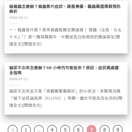
貓絛蟲怎麼辦？絛蟲節片症狀、跳蚤傳播、驅蟲藥選擇與預防
解析
2026-03-11
一、絛蟲是什麼？原來絛蟲就藏在腸道裡！ 絛蟲（注音：ㄊㄠ
ㄔㄨㄥˊ）是一種背腹扁平、外觀呈乳白色帶狀的腸道寄生[閱
讀全文][閱讀全文]
貓尿不出來怎麼辦？48 小時內可能致命？原因、症狀與處置
全指南
2026-03-11
貓尿不出來並不是「再觀察看看就好」的小狀況，多數情況與
「貓下泌尿道疾病（FLUTD）」有關，屬於可能危及生命的[閱
讀全文][閱讀全文]
1
...
4
5
6
7
8
9