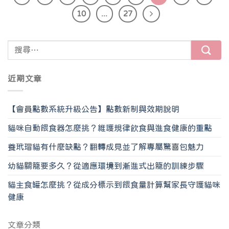
10
...
27
近期文章
【會員點數系統升級公告】點數新制與效期說明
貓咪自動餵食器怎麼挑？維護規律飲食與進食健康的重點
養玳瑁貓有什麼缺點？翻轉成見並了解專屬驚喜包魅力
幼貓關籠要多久？從適應環境到漸進式出籠的訓練步驟
貓主食罐怎麼挑？從成分標示到餵食量計算幫家長守護貓咪
健康
文章分類