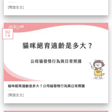
[閱讀全文]
02
7 月
貓咪絕育適齡是多大？公母貓發情行為與日常照護
[閱讀全文]