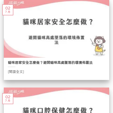
02
7 月
貓咪居家安全怎麼做？避開貓咪高處墜落的環境佈置法
[閱讀全文]
02
7 月