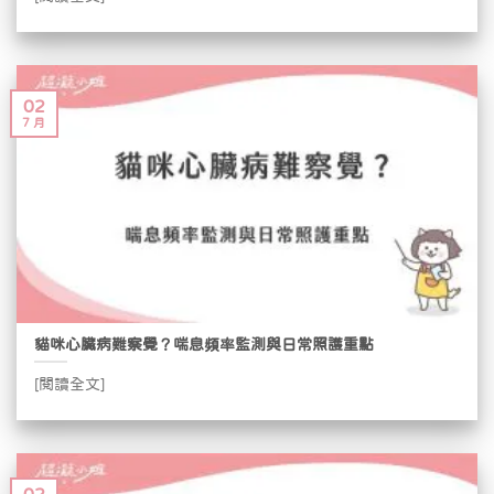
02
7 月
貓咪心臟病難察覺？喘息頻率監測與日常照護重點
[閱讀全文]