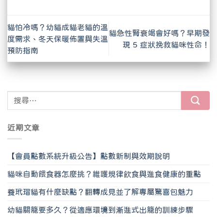
貓怕冷嗎？幼貓成貓老貓的溫
貓急性腎衰竭會好嗎？早期發
度需求、冬天保暖佈置與失溫
現 5 症狀挽救貓咪性命！
預防指南
近期文章
【會員點數系統升級公告】點數新制與效期說明
貓咪自動餵食器怎麼挑？維護規律飲食與進食健康的重點
養玳瑁貓有什麼缺點？翻轉成見並了解專屬驚喜包魅力
幼貓關籠要多久？從適應環境到漸進式出籠的訓練步驟