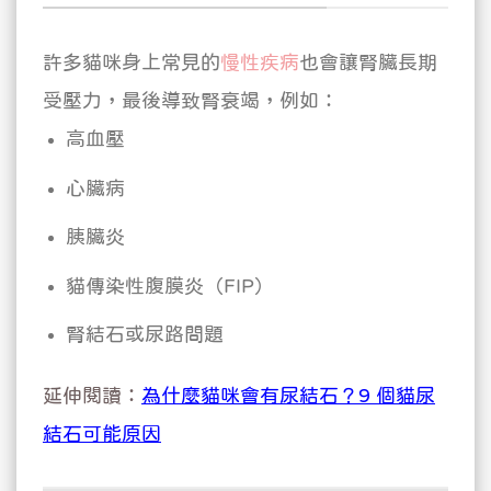
許多貓咪身上常見的
慢性疾病
也會讓腎臟長期
受壓力，最後導致腎衰竭，例如：
高血壓
心臟病
胰臟炎
貓傳染性腹膜炎（FIP）
腎結石或尿路問題
延伸閱讀：
為什麼貓咪會有尿結石？9 個貓尿
結石可能原因