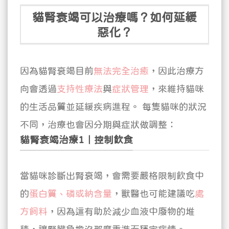
貓腎衰竭可以治療嗎？如何延緩
惡化？
因為貓腎衰竭目前
無法完全治癒
，因此治療方
向會透過
支持性療法
與
症狀管理
，來維持貓咪
的生活品質並延緩疾病進程。
每隻貓咪的狀況
不同，治療也會因分期與症狀做調整：
貓腎衰竭治療1｜控制飲食
當貓咪診斷出腎衰竭，會需要嚴格限制飲食中
的
蛋白質、磷或納含量
，獸醫也可能建議吃
處
方飼料
，因為這有助於減少血液中廢物的堆