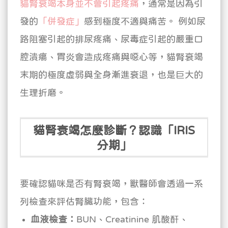
貓腎衰竭本身並不會引起疼痛
，通常是因為引
發的
「併發症」
感到極度不適與痛苦。
例如尿
路阻塞引起的排尿疼痛、尿毒症引起的嚴重口
腔潰瘍、胃炎會造成疼痛與噁心等，貓腎衰竭
末期的極度虛弱與全身漸進衰退，也是巨大的
生理折磨。
貓腎衰竭怎麼診斷？認識「IRIS
分期」
要確認貓咪是否有腎衰竭，獸醫師會透過一系
列檢查來評估腎臟功能，包含：
血液檢查：
BUN、Creatinine 肌酸酐、