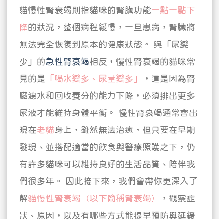
貓慢性腎衰竭則指貓咪的腎臟功能
一點一點下
降
的狀況，整個病程緩慢，一旦患病，腎臟將
無法完全恢復到原本的健康狀態。
與「尿變
少」的
急性腎衰竭
相反，慢性腎衰竭的貓咪常
見的是
「喝水變多、尿量變多」
，這是因為腎
臟濾水和回收養分的能力下降，必須排出更多
尿液才能維持身體平衡。
慢性腎衰竭通常會出
現在
老貓
身上，雖然無法治癒，但只要在早期
發現、並搭配適當的飲食與醫療照護之下，仍
有許多貓咪可以維持良好的生活品質、陪伴我
們很多年。
因此接下來，我們會帶你更深入了
解
貓慢性腎衰竭（以下簡稱腎衰竭）
，觀察症
狀、原因，以及有哪些方式能提早預防與延緩