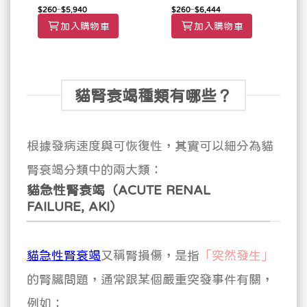
$
260
–
$
5,940
$
260
–
$
6,444
加入購物車
加入購物車
貓腎衰竭種類有哪些？
根據發病速度與可恢復性，其實可以細分為貓
腎衰竭分類中的兩大類：
貓急性腎衰竭（ACUTE RENAL
FAILURE, AKI）
貓急性腎衰竭
又稱腎損傷，是指
「突然發生」
的腎臟問題，通常跟某個嚴重突發事件有關，
例如：