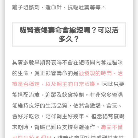
離子阻斷劑、造血針、抗嘔吐藥等等。
貓腎衰竭壽命會縮短嗎？可以活
多久？
其實多數早期腎衰竭不會在短時間內奪走貓咪
的生命，真正影響壽命的是
被發現的時間、治
療是否穩定、以及飼主的日常照護。
因此只要
能搭配治療、追蹤及飲食控制，有非常多腎貓
能維持良好的生活品質，依然會撒嬌、會玩、
會好好吃飯，陪伴飼主好幾年。
但當貓腎衰竭
末期時，腎臟已難以支撐身體運作，
壽命不僅
可能少於 6 個月
，貓咪也會因病情感到越來越