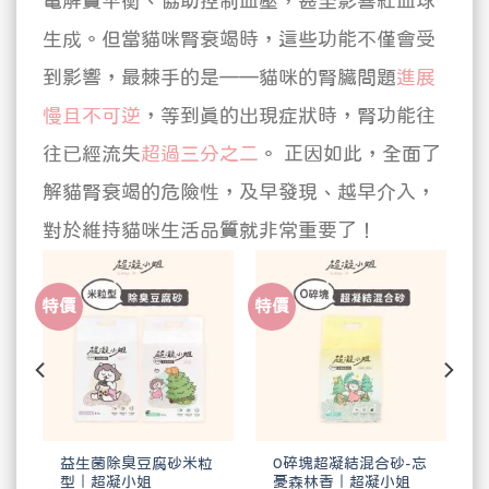
電解質平衡、協助控制血壓，甚至影響紅血球
生成。但當貓咪腎衰竭時，這些功能不僅會受
到影響，最棘手的是——貓咪的腎臟問題
進展
慢且不可逆
，等到真的出現症狀時，腎功能往
往已經流失
超過三分之二
。
正因如此，全面了
解貓腎衰竭的危險性，及早發現、越早介入，
對於維持貓咪生活品質就非常重要了！
特價
特價
居
益生菌除臭豆腐砂米粒
0碎塊超凝結混合砂-忘
姐
型｜超凝小姐
憂森林香｜超凝小姐