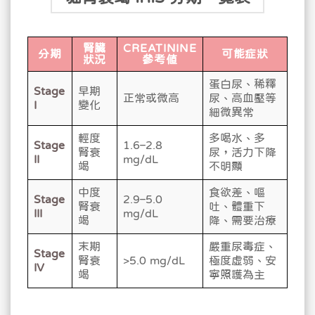
腎臟
CREATININE
分期
可能症狀
狀況
參考值
蛋白尿、稀釋
Stage
早期
正常或微高
尿、高血壓等
I
變化
細微異常
輕度
多喝水、多
Stage
1.6–2.8
腎衰
尿，活力下降
II
mg/dL
竭
不明顯
中度
食欲差、嘔
Stage
2.9–5.0
腎衰
吐、體重下
III
mg/dL
竭
降、需要治療
末期
嚴重尿毒症、
Stage
腎衰
>5.0 mg/dL
極度虛弱、安
IV
竭
寧照護為主