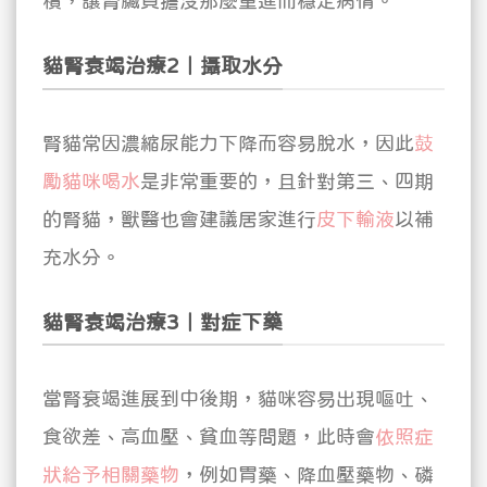
積，讓腎臟負擔沒那麼重進而穩定病情。
貓腎衰竭治療2｜攝取水分
腎貓常因濃縮尿能力下降而容易脫水，因此
鼓
勵貓咪喝水
是非常重要的，
且針對第三、四期
的腎貓，獸醫也會建議居家進行
皮下輸液
以補
充水分。
貓腎衰竭治療3｜對症下藥
當腎衰竭進展到中後期，貓咪容易出現嘔吐、
食欲差、高血壓、貧血等問題，此時會
依照症
狀給予相關藥物
，例如胃藥、降血壓藥物、磷