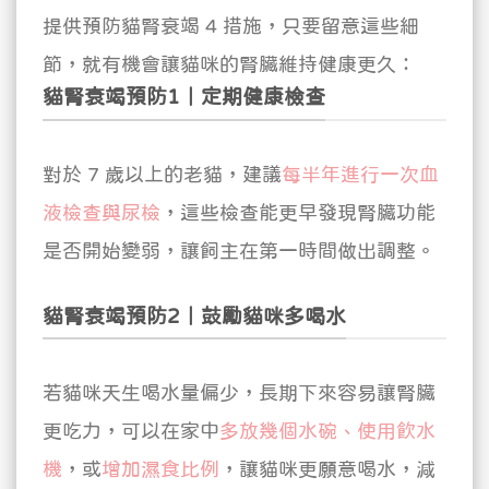
提供預防貓腎衰竭 4 措施，只要留意這些細
節，就有機會讓貓咪的腎臟維持健康更久：
貓腎衰竭預防1｜定期健康檢查
對於 7 歲以上的老貓，建議
每半年進行一次血
液檢查與尿檢
，這些檢查能更早發現腎臟功能
是否開始變弱，讓飼主在第一時間做出調整。
貓腎衰竭預防2｜鼓勵貓咪多喝水
若貓咪天生喝水量偏少，長期下來容易讓腎臟
更吃力，可以在家中
多放幾個水碗、使用飲水
機
，或
增加濕食比例
，讓貓咪更願意喝水，減