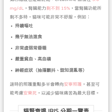
mg/dL
，腎臟能力
剩不到 15%
，當腎臟功能所
剩不多時，貓咪可能非常不舒服，例如：
持續嘔吐
幾乎無法進食
非常虛弱常昏睡
嚴重貧血、高血磷
神經症狀（抽搐顫抖、認知混亂等）
這時的照護重點多半會轉向
安寧照護
，甚至可
能考慮
安樂死
，以減少貓咪痛苦為最大目標。
貓腎衰竭 IRIS 分期一覽表