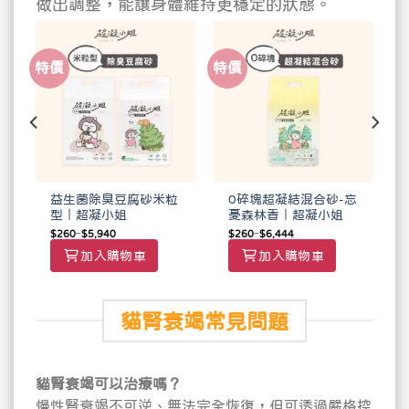
做出調整，能讓身體維持更穩定的狀態。
特價
特價
居
益生菌除臭豆腐砂米粒
0碎塊超凝結混合砂-忘
姐
型｜超凝小姐
憂森林香｜超凝小姐
$
260
–
$
5,940
$
260
–
$
6,444
加入購物車
加入購物車
貓腎衰竭常見問題
貓腎衰竭可以治療嗎？
慢性腎衰竭不可逆、無法完全恢復，但可透過嚴格控