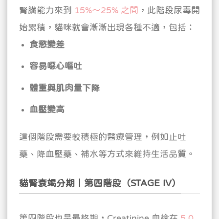
腎臟能力來到
15%～25% 之間
，此階段尿毒開
始累積，貓咪就會漸漸出現各種不適，包括：
食慾變差
容易噁心嘔吐
體重與肌肉量下降
血壓變高
這個階段需要較積極的醫療管理，例如止吐
藥、降血壓藥、補水等方式來維持生活品質。
貓腎衰竭分期｜第四階段（STAGE IV）
第四階段也是最終期，Creatinine 血檢在
5.0