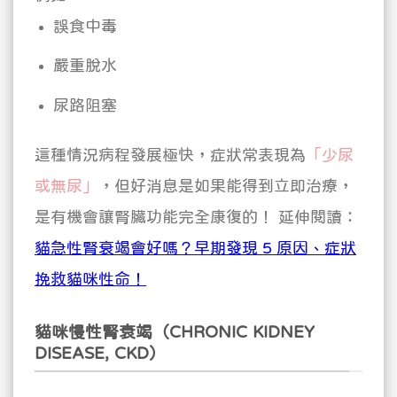
誤食中毒
嚴重脫水
尿路阻塞
這種情況病程發展極快，症狀常表現為
「少尿
或無尿」
，但好消息是如果能得到立即治療，
是有機會讓腎臟功能完全康復的！
延伸閱讀：
貓急性腎衰竭會好嗎？早期發現 5 原因、症狀
挽救貓咪性命！
貓咪慢性腎衰竭（CHRONIC KIDNEY
DISEASE, CKD）