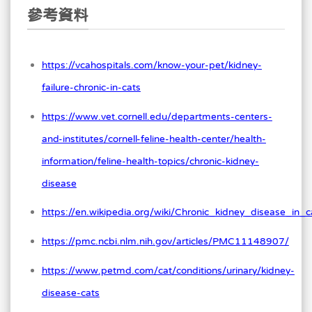
參考資料
https://vcahospitals.com/know-your-pet/kidney-
failure-chronic-in-cats
https://www.vet.cornell.edu/departments-centers-
and-institutes/cornell-feline-health-center/health-
information/feline-health-topics/chronic-kidney-
disease
https://en.wikipedia.org/wiki/Chronic_kidney_disease_in_c
https://pmc.ncbi.nlm.nih.gov/articles/PMC11148907/
https://www.petmd.com/cat/conditions/urinary/kidney-
disease-cats