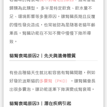
歸類為此類型。
多半是特定飲食、飲水量不
足、環境影響等多重原因，讓腎臟長期且反覆
的慢性發炎造成，也常被認為是隨著老貓年齡
漸長，腎臟功能在不知不覺中慢慢下降所導
致。
貓腎衰竭原因2｜先天與遺傳體質
有些品種貓天生就比較容易有腎臟問題，例如
好發於波斯貓的
多囊腎（PKD）
，讓腎臟會長
出很多囊泡，讓功能逐漸下降演變成腎衰竭。
貓腎衰竭原因3｜潛在疾病引起