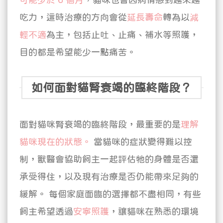
吃力，這時治療的方向會從
延長壽命
轉為以
減
輕不適
為主
，包括止吐、止痛、補水等照護，
目的都是希望能少一點痛苦。
如何面對貓腎衰竭的臨終階段？
面對貓咪腎衰竭的臨終階段，最重要的是
理解
貓咪現在的狀態。
當貓咪的症狀變得難以控
制，獸醫會協助飼主一起評估牠的身體是否還
承受得住，以及現有治療是否仍能帶來足夠的
緩解。
每個家庭面臨的選擇都不盡相同，有些
飼主希望透過
安寧照護
，讓貓咪在熟悉的環境