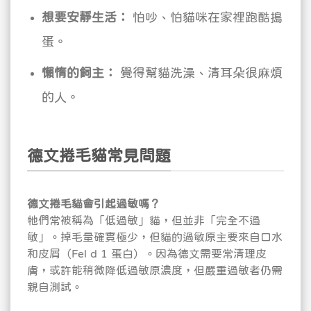
想要安靜生活：
怕吵、怕貓咪在家裡跑酷搗
蛋。
懶惰的飼主：
覺得幫貓洗澡、清耳朵很麻煩
的人。
德文捲毛貓常見問題
德文捲毛貓會引起過敏嗎？
牠們常被稱為「低過敏」貓，但並非「完全不過
敏」。掉毛量確實極少，但貓的過敏原主要來自口水
和皮屑（Fel d 1 蛋白）。因為德文需要常清理皮
膚，或許能稍微降低過敏原濃度，但嚴重過敏者仍需
親自測試。