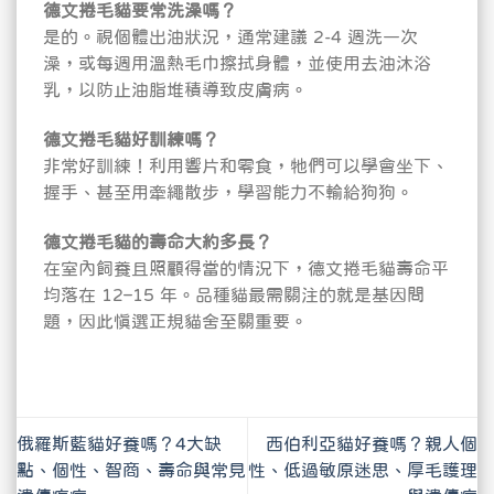
德文捲毛貓要常洗澡嗎？
是的。視個體出油狀況，通常建議 2-4 週洗一次
澡，或每週用溫熱毛巾擦拭身體，並使用去油沐浴
乳，以防止油脂堆積導致皮膚病。
德文捲毛貓好訓練嗎？
非常好訓練！利用響片和零食，牠們可以學會坐下、
握手、甚至用牽繩散步，學習能力不輸給狗狗。
德文捲毛貓的壽命大約多長？
在室內飼養且照顧得當的情況下，德文捲毛貓壽命平
均落在 12–15 年。品種貓最需關注的就是基因問
題，因此慎選正規貓舍至關重要。
俄羅斯藍貓好養嗎？4大缺
西伯利亞貓好養嗎？親人個
點、個性、智商、壽命與常見
性、低過敏原迷思、厚毛護理