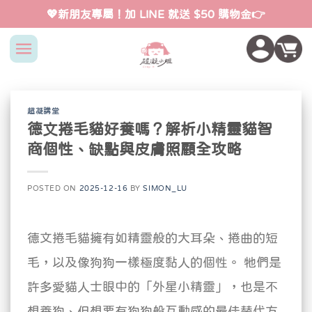
Skip
💖新朋友專屬！加 LINE 就送 $50 購物金👉
to
content
超凝講堂
德文捲毛貓好養嗎？解析小精靈貓智
商個性、缺點與皮膚照顧全攻略
POSTED ON
2025-12-16
BY
SIMON_LU
德文捲毛貓擁有如精靈般的大耳朵、捲曲的短
毛，以及像狗狗一樣極度黏人的個性。
牠們是
許多愛貓人士眼中的「外星小精靈」，也是不
想養狗、但想要有狗狗般互動感的最佳替代方