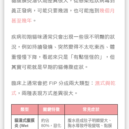
貓腹膜炎潛伏期差異很大，從感染冠狀病毒到
真正發病，可能只要幾週，也可能拖到
幾個月
甚至幾年
。
疾病初期貓咪通常只會出現一些很不明顯的狀
況，例如持續發燒、突然變得不太吃東西、體
重慢慢下降，看起來只是「有點怪怪的」，但
其實可能就是早期的貓傳腹症狀。
臨床上通常會把 FIP 分成兩大類型：
濕式與乾
式
，兩種表現方式差異很大。
類型
關鍵特徵
常見症狀
貓濕式腹膜
約佔
腹水造成肚子明顯變大、
炎 (Wet
80%，惡化
胸水導致呼吸變喘、黏膜