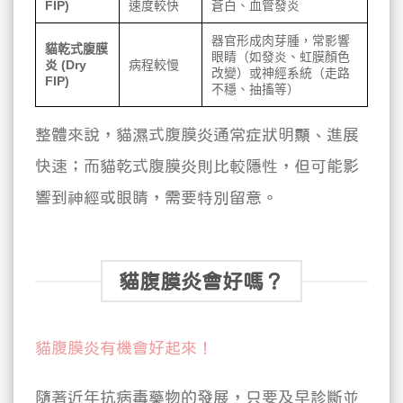
FIP)
速度較快
蒼白、血管發炎
器官形成肉芽腫，常影響
貓乾式腹膜
眼睛（如發炎、虹膜顏色
炎 (Dry
病程較慢
改變）或神經系統（走路
FIP)
不穩、抽搐等）
整體來說，貓濕式腹膜炎通常症狀明顯、進展
快速；而貓乾式腹膜炎則比較隱性，但可能影
響到神經或眼睛，需要特別留意。
貓腹膜炎會好嗎？
貓腹膜炎有機會好起來！
隨著近年抗病毒藥物的發展，只要及早診斷並