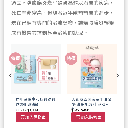
過去，貓腹膜炎幾乎被視為難以治療的疾病，
死亡率非常高。但隨著近年獸醫醫療的進步，
現在已經有專門的治療藥物，讓貓腹膜炎轉變
成有機會被控制甚至治癒的狀況。
特價
特價
益生菌除臭豆腐砂送砂
人寵友善居家萬用清潔
盆(顏色隨機)
劑(濃縮配方)｜超凝小
姐
$
2,219
$
1,134
$
349
–
$
450
加入購物車
加入購物車