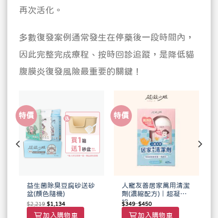
再次活化。
多數復發案例通常發生在停藥後一段時間內，
因此完整完成療程、按時回診追蹤，是降低貓
腹膜炎復發風險最重要的關鍵！
特價
特價
益生菌除臭豆腐砂送砂
人寵友善居家萬用清潔
盆(顏色隨機)
劑(濃縮配方)｜超凝小
姐
$
2,219
$
1,134
$
349
–
$
450
加入購物車
加入購物車