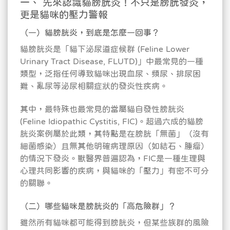
一、 先來認識貓膀胱炎！不只是膀胱發炎，
更是貓咪的壓力警報
（一）貓膀胱炎，到底是怎麼一回事？
貓膀胱炎是「貓下泌尿道症候群 (Feline Lower
Urinary Tract Disease, FLUTD)」中最常見的一種
類型，泛指任何導致貓咪出現血尿、頻尿、排尿困
難、亂尿等泌尿相關症狀的發炎性疾病。
其中，最特殊也最常見的當屬貓自發性膀胱炎
(Feline Idiopathic Cystitis, FIC)。超過六成的貓膀
胱炎案例屬於此類，其特點是在膀胱「無菌」（沒有
細菌感染）且無其他明確病理原因（如結石、腫瘤）
的情況下發炎。獸醫界普遍認為，FIC是一種生理與
心理共同影響的疾病，與貓咪的「壓力」有密不可分
的關聯。
（二）哪些貓咪是膀胱炎的「高危險群」？
雖然所有貓咪都可能得到膀胱炎，但某些族群的風險