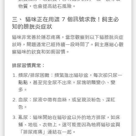
物質，也會提高結石風險。
三、 貓咪正在用這 7 個訊號求救！飼主必
知的膀胱炎症狀
貓咪非常善於隱忍疼痛，當您觀察到以下貓膀胱炎症
狀時，問題通常已經持續一段時間了。飼主應細心觀
察貓咪的飲食和如廁習慣。
排尿習慣異常：
頻尿/排尿困難：頻繁進出貓砂盆，每次卻只尿一
點點，甚至完全尿不出來。尿塊明顯變小、變
多。
血尿：尿液中帶有血絲，或呈現淡粉色、深紅
色。
亂尿：貓咪開始在貓砂盆以外的地方排尿，如床
鋪、地毯、衣物上。這可能是因為牠將貓砂盆與
「排尿疼痛」連結在一起。