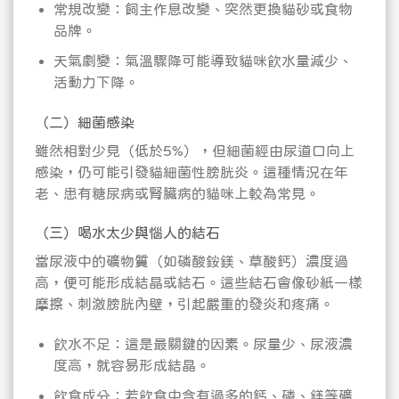
常規改變：飼主作息改變、突然更換貓砂或食物
品牌。
天氣劇變：氣溫驟降可能導致貓咪飲水量減少、
活動力下降。
（二）細菌感染
雖然相對少見（低於5%），但細菌經由尿道口向上
感染，仍可能引發貓細菌性膀胱炎。這種情況在年
老、患有糖尿病或腎臟病的貓咪上較為常見。
（三）喝水太少與惱人的結石
當尿液中的礦物質（如磷酸銨鎂、草酸鈣）濃度過
高，便可能形成結晶或結石。這些結石會像砂紙一樣
摩擦、刺激膀胱內壁，引起嚴重的發炎和疼痛。
飲水不足：這是最關鍵的因素。尿量少、尿液濃
度高，就容易形成結晶。
飲食成分：若飲食中含有過多的鈣、磷、鎂等礦