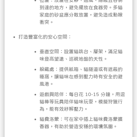
位置：放置在安靜、通風、隱蔽且容易
到達的地方，避免擺放在食器旁。多貓
家庭的砂盆應分散放置，避免造成動線
衝突。
打造豐富化的安心空間：
垂直空間：設置貓跳台、層架，滿足貓
咪登高望遠、巡視地盤的天性。
躲藏處：提供紙箱、貓隧道或有遮蔽的
睡窩，讓貓咪在感到壓力時有安全的避
風港。
遊戲與陪伴：每日花 10-15 分鐘，用逗
貓棒等玩具陪伴貓咪玩耍，模擬狩獵行
為，能有效紓解壓力。
貓費洛蒙：可在家中插上貓咪費洛蒙擴
香器，有助於營造安穩的環境氛圍。