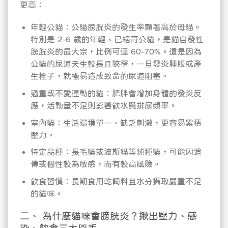
更高：
年輕公貓：公貓膀胱炎的發生率顯著高於母貓。
特別是 2-6 歲的年輕、已絕育公貓，是貓自發性
膀胱炎的最大宗，比例可達 60-70%。這是因為
公貓的尿道天生較長且狹窄，一旦發炎腫脹或產
生栓子，就極易造成致命的尿道阻塞。
過重或不愛運動的貓：肥胖會增加身體的發炎反
應，活動量不足則影響飲水與排尿頻率。
室內貓：生活環境單一、缺乏刺激，更容易累積
壓力。
特定品種：長毛貓或波斯貓等純種貓，可能因遺
傳或個性較為敏感，而有較高風險。
飲食習慣：長期食用乾飼料且水分攝取嚴重不足
的貓咪。
二、 為什麼貓咪會膀胱炎？揪出壓力、感