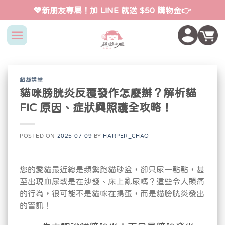
Skip
💖新朋友專屬！加 LINE 就送 $50 購物金👉
to
content
超凝講堂
貓咪膀胱炎反覆發作怎麼辦？解析貓
FIC 原因、症狀與照護全攻略！
POSTED ON
2025-07-09
BY
HARPER_CHAO
您的愛貓最近總是頻繁跑貓砂盆，卻只尿一點點，甚
至出現血尿或是在沙發、床上亂尿嗎？這些令人頭痛
的行為，很可能不是貓咪在搗蛋，而是貓膀胱炎發出
的警訊！