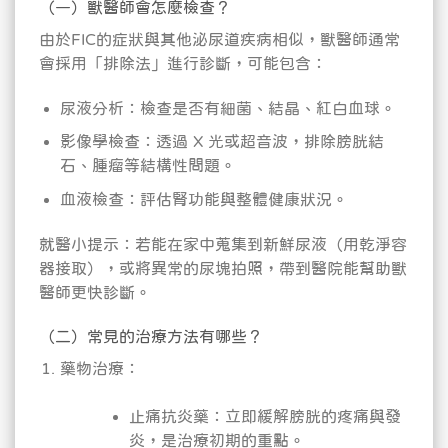
（一）獸醫師會怎麼檢查？
由於FIC的症狀與其他泌尿道疾病相似，獸醫師通常
會採用「排除法」進行診斷，可能包含：
尿液分析：檢查是否有細菌、結晶、紅白血球。
影像學檢查：透過 X 光或超音波，排除膀胱結
石、腫瘤等結構性問題。
血液檢查：評估腎功能與整體健康狀況。
就醫小提示：若能在家中蒐集到新鮮尿液（用乾淨容
器接取），或將異常的尿塊拍照，帶到醫院能幫助獸
醫師更快診斷。
（二）常見的治療方法有哪些？
藥物治療：
止痛抗炎藥：立即緩解膀胱的疼痛與發
炎，是治療初期的重點。