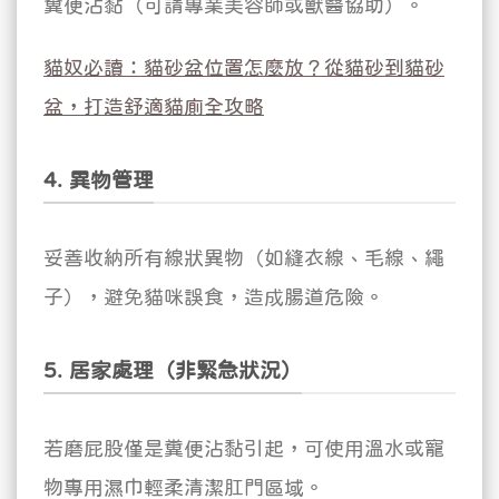
糞便沾黏（可請專業美容師或獸醫協助）。
貓奴必讀：貓砂盆位置怎麼放？從貓砂到貓砂
盆，打造舒適貓廁全攻略
4. 異物管理
妥善收納所有線狀異物（如縫衣線、毛線、繩
子），避免貓咪誤食，造成腸道危險。
5. 居家處理（非緊急狀況）
若磨屁股僅是糞便沾黏引起，可使用溫水或寵
物專用濕巾輕柔清潔肛門區域。