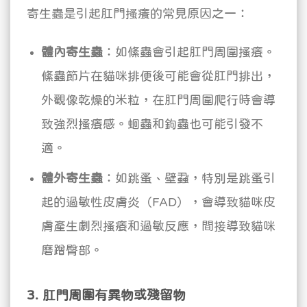
寄生蟲是引起肛門搔癢的常見原因之一：
體內寄生蟲
：如絛蟲會引起肛門周圍搔癢。
絛蟲節片在貓咪排便後可能會從肛門排出，
外觀像乾燥的米粒，在肛門周圍爬行時會導
致強烈搔癢感。蛔蟲和鉤蟲也可能引發不
適。
體外寄生蟲
：如跳蚤、壁蝨，特別是跳蚤引
起的過敏性皮膚炎（FAD），會導致貓咪皮
膚產生劇烈搔癢和過敏反應，間接導致貓咪
磨蹭臀部。
3. 肛門周圍有異物或殘留物