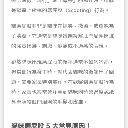
做出類似「滑行」或「摩擦」的動作時，這就
是獸醫上所稱的磨屁股（Scooting）行為。
貓磨屁股並非是貓咪在搞笑、撒嬌，或單純為
了清潔，它通常是貓咪試圖緩解肛門周圍區域
的強烈搔癢、刺激、疼痛或不適感的表現。
雖然貓咪出現磨屁股的頻率通常不如狗狗高，
但當此行為發生時，就代表貓咪的後端出了問
題，需要家長特別關注。在觀察到磨屁股行為
時，家長也經常會注意到貓咪同時會過度舔舐
甚至啃咬肛門周圍的毛髮和皮膚。
貓咪磨屁股 5 大常見原因！