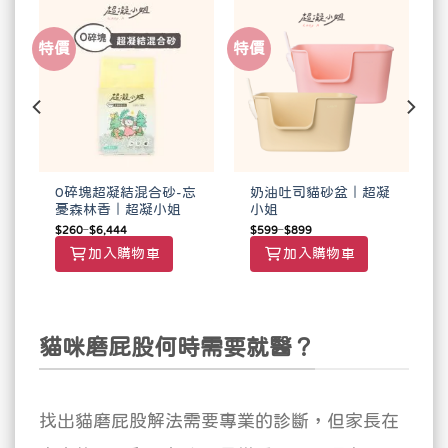
特價
特價
貓
0碎塊超凝結混合砂-忘
奶油吐司貓砂盆｜超凝
憂森林香｜超凝小姐
小姐
$
260
–
$
6,444
$
599
–
$
899
加入購物車
加入購物車
貓咪磨屁股何時需要就醫？
找出貓磨屁股解法需要專業的診斷，但家長在