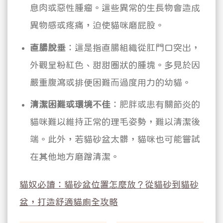
息肉或惡性腫瘤。這些異常的生長物會造成
異物感或疼痛，迫使貓咪磨屁股。
直腸脫垂
：這是指直腸組織從肛門口突出，
外觀呈粉紅色、甜甜圈狀的腫塊。多見於因
嚴重腹瀉或排便困難而過度用力的幼貓。
清潔困難或環境不佳
：肥胖或患有關節炎的
貓咪難以維持正常的理毛姿勢，難以清潔後
端。此外，若貓砂盆太髒，貓咪也可能嘗試
在其他地方磨蹭清潔。
貓奴必讀：貓砂盆位置怎麼放？從貓砂到貓砂
盆，打造舒適貓廁全攻略