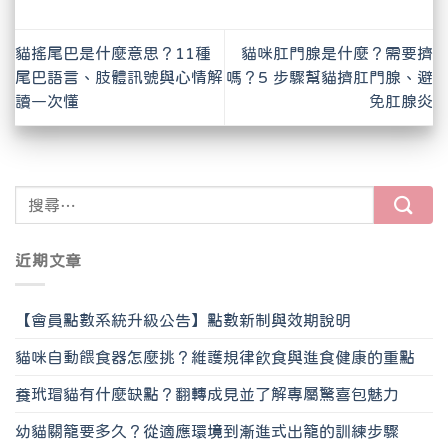
貓搖尾巴是什麼意思？11種
貓咪肛門腺是什麼？需要擠
尾巴語言、肢體訊號與心情解
嗎？5 步驟幫貓擠肛門腺、避
讀一次懂
免肛腺炎
近期文章
【會員點數系統升級公告】點數新制與效期說明
貓咪自動餵食器怎麼挑？維護規律飲食與進食健康的重點
養玳瑁貓有什麼缺點？翻轉成見並了解專屬驚喜包魅力
幼貓關籠要多久？從適應環境到漸進式出籠的訓練步驟