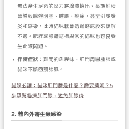
無法產生足夠的壓力將腺液擠出。長期堆積
會導致腺體阻塞、腫脹、疼痛，甚至引發發
炎和感染，此時貓咪就會透過磨屁股來緩解
不適。肥胖或腺體結構異常的貓咪也容易發
生此類問題。
伴隨症狀
：難聞的魚腥味、肛門周圍腫脹或
貓咪不斷回頭舔舐。
貓奴必讀：貓咪肛門腺是什麼？需要擠嗎？5
步驟幫貓擠肛門腺、避免肛腺炎
2. 體內外寄生蟲感染