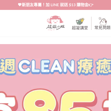
💖新朋友專屬！加 LINE 就送 $13 購物金👉
常見問題
超凝講堂