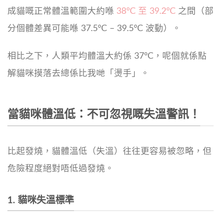
成貓嘅正常體溫範圍大約喺
38°C 至 39.2°C
之間（部
分個體差異可能喺 37.5°C – 39.5°C 波動）。
相比之下，人類平均體溫大約係 37°C，呢個就係點
解貓咪摸落去總係比我哋「燙手」。
當貓咪體溫低：不可忽視嘅失溫警訊！
比起發燒，貓體溫低（失溫）往往更容易被忽略，但
危險程度絕對唔低過發燒。
1. 貓咪失溫標準