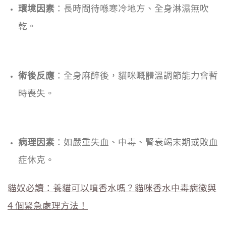
環境因素
：長時間待喺寒冷地方、全身淋濕無吹
乾。
術後反應
：全身麻醉後，貓咪嘅體溫調節能力會暫
時喪失。
病理因素
：如嚴重失血、中毒、腎衰竭末期或敗血
症休克。
貓奴必讀：養貓可以噴香水嗎？貓咪香水中毒病徵與
4 個緊急處理方法！