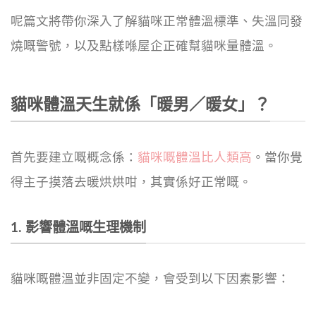
呢篇文將帶你深入了解貓咪正常體溫標準、失溫同發
燒嘅警號，以及點樣喺屋企正確幫貓咪量體溫。
貓咪體溫天生就係「暖男／暖女」？
首先要建立嘅概念係：
貓咪嘅體溫比人類高
。當你覺
得主子摸落去暖烘烘咁，其實係好正常嘅。
1. 影響體溫嘅生理機制
貓咪嘅體溫並非固定不變，會受到以下因素影響：