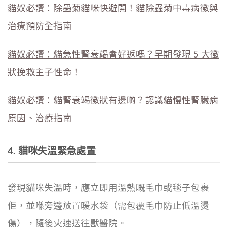
貓奴必讀：除蟲菊貓咪快避開！貓除蟲菊中毒病徵與
治療預防全指南
貓奴必讀：貓急性腎衰竭會好返嗎？早期發現 5 大徵
狀挽救主子性命！
貓奴必讀：貓腎衰竭徵狀有邊啲？認識貓慢性腎臟病
原因、治療指南
4. 貓咪失溫緊急處置
發現貓咪失溫時，應立即用溫熱嘅毛巾或毯子包裹
佢，並喺旁邊放置暖水袋（需包覆毛巾防止低溫燙
傷），隨後火速送往獸醫院。