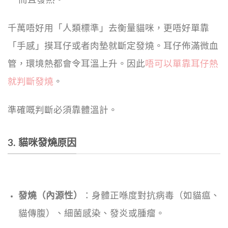
千萬唔好用「人類標準」去衡量貓咪，更唔好單靠
「手感」摸耳仔或者肉墊就斷定發燒。耳仔佈滿微血
管，環境熱都會令耳溫上升。因此
唔可以單靠耳仔熱
就判斷發燒
。
準確嘅判斷必須靠體溫計。
3. 貓咪發燒原因
發燒（內源性）
：身體正喺度對抗病毒（如貓瘟、
貓傳腹）、細菌感染、發炎或腫瘤。