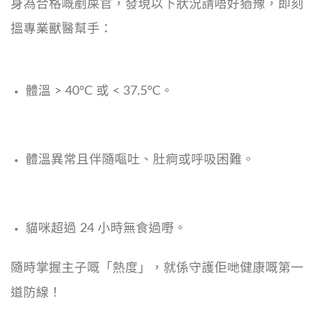
身為合格嘅剷屎官，發現以下狀況請唔好猶豫，即刻
搵專業獸醫幫手：
體溫 > 40°C 或 < 37.5°C。
體溫異常且伴隨嘔吐、肚痾或呼吸困難。
貓咪超過 24 小時無食過嘢。
隨時掌握主子嘅「熱度」，就係守護佢哋健康嘅第一
道防線！