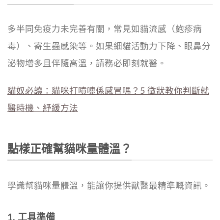
多半同免疫力未完善有關，常見如貓流感（皰疹病
毒）、寄生蟲感染等。如果細貓活動力下降、眼鼻分
泌物增多且伴隨高溫，請務必即刻就醫。
貓奴必讀：貓咪打噴嚏係感冒嗎？5 徵狀教你判斷就
醫時機、紓緩方法
點樣正確幫貓咪量體溫？
學識幫貓咪量體溫，能讓你提供獸醫最精準嘅資訊。
1. 工具準備