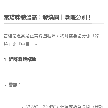
當貓咪體溫高：發燒同中暑嘅分別！
當貓體溫高過正常範圍嗰陣，我哋需要區分係「發
燒」定「中暑」。
1. 貓咪發燒標準
警訊
：
39.3°C – 39.4°C，低燒或觀察區間（建議