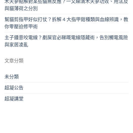
木天蓼點解對某些貓無反應？一文睇清木天蓼功效、用法及
與貓薄荷之分別
幫貓剪指甲好似打仗？拆解 4 大指甲鉗種類與血線辨識，教
你零壓迫修甲術
主子鍾意咬電線？剷屎官必睇嘅電線隱藏術，告別觸電風險
與家居凌亂
文章分類
未分類
超凝公告
超凝講堂