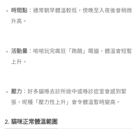
時間點
：通常朝早體溫較低，傍晚至入夜後會稍微
升高。
活動量
：啱啱玩完瘋狂「跑酷」嘅貓，體溫會短暫
上升。
壓力
：好多貓喺去診所途中或喺診症室會感到緊
張，呢種「壓力性上升」會令體溫暫時變高。
2. 貓咪正常體溫範圍