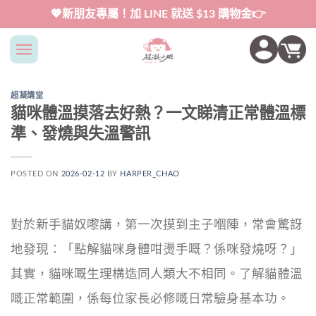
Skip
💖新朋友專屬！加 LINE 就送 $13 購物金👉
to
content
超凝講堂
貓咪體溫摸落去好熱？一文睇清正常體溫標
準、發燒與失溫警訊
POSTED ON
2026-02-12
BY
HARPER_CHAO
對於新手貓奴嚟講，第一次摸到主子嗰陣，常會驚訝
地發現：「點解貓咪身體咁燙手嘅？係咪發燒呀？」
其實，貓咪嘅生理構造同人類大不相同。了解貓體溫
嘅正常範圍，係每位家長必修嘅日常驗身基本功。