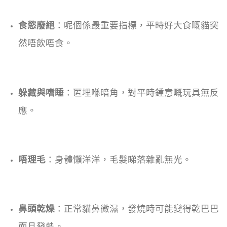
食慾廢絕
：呢個係最重要指標，平時好大食嘅貓突
然唔飲唔食。
躲藏與嗜睡
：匿埋喺暗角，對平時鍾意嘅玩具無反
應。
唔理毛
：身體懶洋洋，毛髮睇落雜亂無光。
鼻頭乾燥
：正常貓鼻微濕，發燒時可能變得乾巴巴
而且發熱。