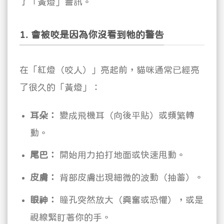
了「黃燈」警訊。
1. 會被咬是因為你沒看到牠的警告
在「紅燈（咬人）」亮起前，貓咪通常已經亮
了很久的「黃燈」：
耳朵：
變成飛機耳（向後平貼）或頻繁轉
動。
尾巴：
開始用力拍打地面或快速甩動。
皮膚：
背部皮膚出現細微的波動（抽蓄）。
眼神：
瞳孔突然放大（興奮或恐懼），或是
視線緊盯著你的手。