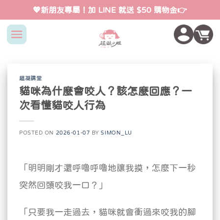
Skip
💖新朋友專屬！加 LINE 就送 $50 購物金👉
to
content
超凝講堂
貓咪為什麼會咬人？該怎麼回應？一
次看懂貓咬人行為
POSTED ON
2026-01-07
BY
SIMON_LU
「明明剛才還呼嚕呼嚕地讓我摸，怎麼下一秒
突然回頭咬我一口？」
「只要我一走過去，貓咪就會衝過來咬我的腳