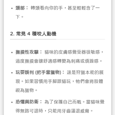
頭部：
轉頭看向你的手，甚至輕輕含了一
下。
2. 常見 4 種咬人動機
撫摸性攻擊：
貓咪的皮膚感覺受器很敏感，
過度撫摸會讓舒適感轉變為刺痛或煩躁感。
玩耍誤判 (把手當獵物)：
這是狩獵本能的展
現。如果習慣用手腳跟貓玩，牠們會將肢體
視為獵物。
恐懼與防衛：
為了保護自己而戰。當貓咪覺
得無路可退時，只能用牙齒逼退威脅。