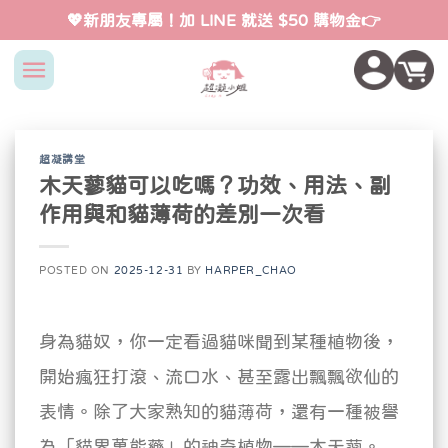
Skip
💖新朋友專屬！加 LINE 就送 $50 購物金👉
to
content
超凝講堂
木天蓼貓可以吃嗎？功效、用法、副
作用與和貓薄荷的差別一次看
POSTED ON
2025-12-31
BY
HARPER_CHAO
身為貓奴，你一定看過貓咪聞到某種植物後，
開始瘋狂打滾、流口水、甚至露出飄飄欲仙的
表情。除了大家熟知的貓薄荷，還有一種被譽
為「貓界萬能藥」的神奇植物——木天蓼。