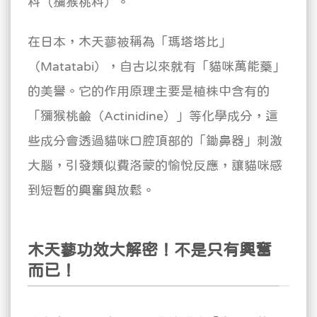
科（獼猴桃科）。
在日本，木天蓼被稱為「瑪塔塔比」
（Matatabi），自古以來就有「貓咪萬能藥」
的美譽。它的作用原理主要是植株中含有的
「獼猴桃鹼（Actinidine）」等化學成分，這
些成分會透過貓咪口腔頂部的「鋤鼻器」刺激
大腦，引發類似費洛蒙的愉悅反應，讓貓咪感
到短暫的興奮與放鬆。
木天蓼功效大解密！不是只有興奮
而已！