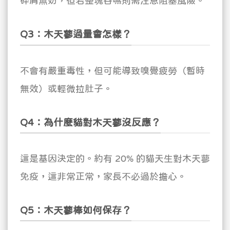
碎屑無妨，但若整塊吞嚥則需注意阻塞風險。
Q3：木天蓼過量會怎樣？
不會有嚴重毒性，但可能導致嗅覺疲勞（暫時
無效）或輕微拉肚子。
Q4：為什麼貓對木天蓼沒反應？
這是基因決定的。約有 20% 的貓天生對木天蓼
免疫，這非常正常，家長不必過於擔心。
Q5：木天蓼棒如何保存？