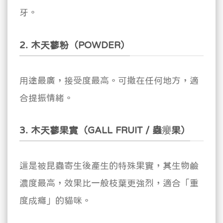
牙。
2. 木天蓼粉（POWDER）
用途最廣，接受度最高。可撒在任何地方，適
合提振情緒。
3. 木天蓼果實（GALL FRUIT / 蟲癭果）
這是被昆蟲寄生後產生的特殊果實，其生物鹼
濃度最高，效果比一般枝葉更強烈，適合「重
度成癮」的貓咪。