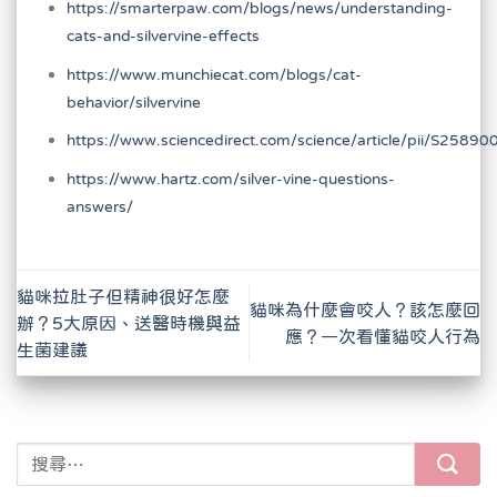
https://smarterpaw.com/blogs/news/understanding-
cats-and-silvervine-effects
https://www.munchiecat.com/blogs/cat-
behavior/silvervine
https://www.sciencedirect.com/science/article/pii/S258
https://www.hartz.com/silver-vine-questions-
answers/
貓咪拉肚子但精神很好怎麼
貓咪為什麼會咬人？該怎麼回
辦？5大原因、送醫時機與益
應？一次看懂貓咬人行為
生菌建議