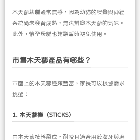
木天蓼幼
貓
通常無感，因為幼貓的嗅覺與神經
系統尚未發育成熟，無法辨識木天蓼的氣味。
此外，懷孕母貓也建議暫時避免使用。
市售木天蓼產品有哪些？
市面上的木天蓼種類豐富，家長可以根據需求
挑選：
1. 木天蓼棒（STICKS）
由木天蓼枝幹製成，耐咬且適合用於潔牙與磨