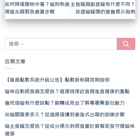
如何辨識寵物中暑？貓狗熱衰
主食罐與副食罐有什麼不同？
竭徵兆與緊急處置步驟
挑選貓罐頭的營養標示指南
近期文章
【會員點數系統升級公告】點數新制與效期說明
貓咪自動餵食器怎麼挑？維護規律飲食與進食健康的重點
養玳瑁貓有什麼缺點？翻轉成見並了解專屬驚喜包魅力
幼貓關籠要多久？從適應環境到漸進式出籠的訓練步驟
貓主食罐怎麼挑？從成分標示到餵食量計算幫家長守護貓咪
健康