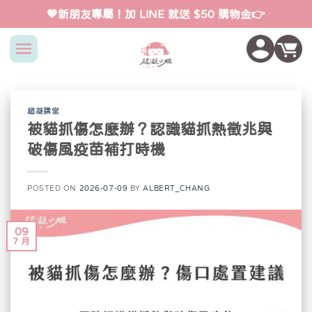
Skip
💖新朋友專屬！加 LINE 就送 $50 購物金👉
to
content
超凝講堂
被貓抓傷怎麼辦？認識貓抓熱徵兆與
破傷風疫苗補打時機
POSTED ON
2026-07-09
BY
ALBERT_CHANG
09
7 月