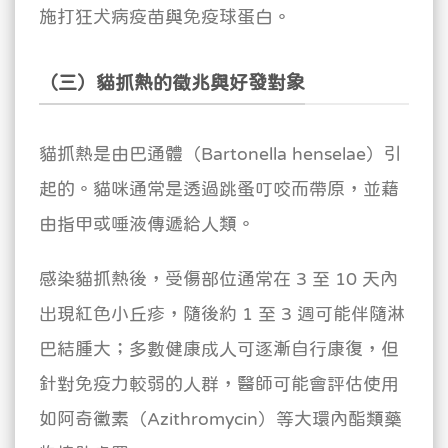
施打狂犬病疫苗與免疫球蛋白。
（三）貓抓熱的徵兆與好發對象
貓抓熱是由巴通體（Bartonella henselae）引
起的。貓咪通常是透過跳蚤叮咬而帶原，並藉
由指甲或唾液傳遞給人類。
感染貓抓熱後，受傷部位通常在 3 至 10 天內
出現紅色小丘疹，隨後約 1 至 3 週可能伴隨淋
巴結腫大；多數健康成人可逐漸自行康復，但
針對免疫力較弱的人群，醫師可能會評估使用
如阿奇黴素（Azithromycin）等大環內酯類藥