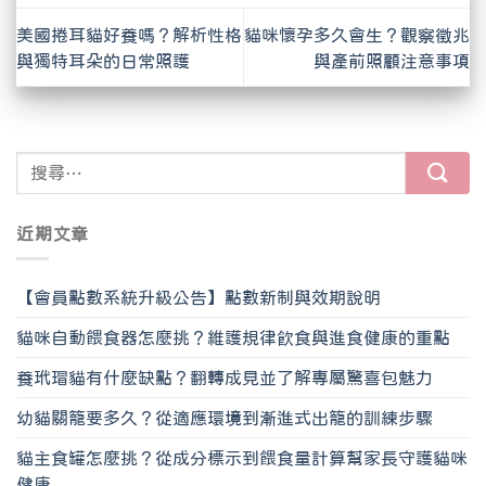
美國捲耳貓好養嗎？解析性格
貓咪懷孕多久會生？觀察徵兆
與獨特耳朵的日常照護
與產前照顧注意事項
近期文章
【會員點數系統升級公告】點數新制與效期說明
貓咪自動餵食器怎麼挑？維護規律飲食與進食健康的重點
養玳瑁貓有什麼缺點？翻轉成見並了解專屬驚喜包魅力
幼貓關籠要多久？從適應環境到漸進式出籠的訓練步驟
貓主食罐怎麼挑？從成分標示到餵食量計算幫家長守護貓咪
健康